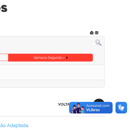
os
Semana Seguinte >
VOLTAR AO TOPO
Não Adaptada
.