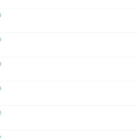
)
)
)
)
)
)