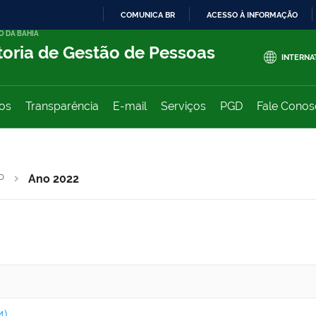
COMUNICA BR
ACESSO À INFORMAÇÃO
O DA BAHIA
IR
toria de Gestão de Pessoas
PARA
INTERNA
O
CONTEÚDO
ços
Transparência
E-mail
Serviços
PGD
Fale Cono
P
Ano 2022
4)