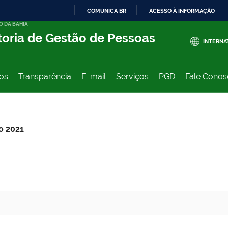
COMUNICA BR
ACESSO À INFORMAÇÃO
O DA BAHIA
IR
toria de Gestão de Pessoas
PARA
INTERNA
O
CONTEÚDO
ços
Transparência
E-mail
Serviços
PGD
Fale Cono
o 2021