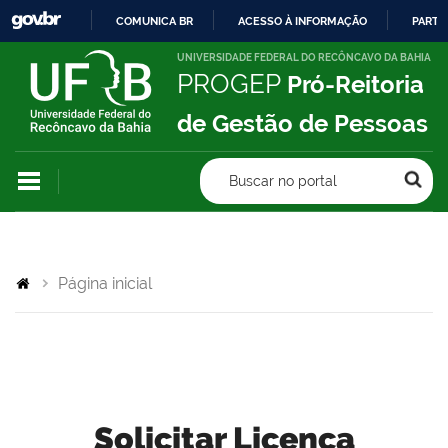
COMUNICA BR
ACESSO À INFORMAÇÃO
PARTI
IR
UNIVERSIDADE FEDERAL DO RECÔNCAVO DA BAHIA
PROGEP
Pró-Reitoria
PARA
O
de Gestão de Pessoas
CONTEÚDO
Buscar no portal
Página inicial
Solicitar Licença