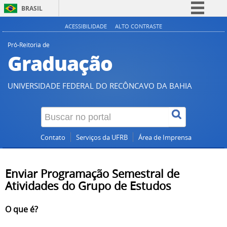
BRASIL
Simplifique!
ACESSIBILIDADE
ALTO CONTRASTE
Comunica BR
Pró-Reitoria de
Graduação
Participe
Acesso à informação
UNIVERSIDADE FEDERAL DO RECÔNCAVO DA BAHIA
Legislação
Canais
Contato
Serviços da UFRB
Área de Imprensa
Enviar Programação Semestral de
Atividades do Grupo de Estudos
O que é?