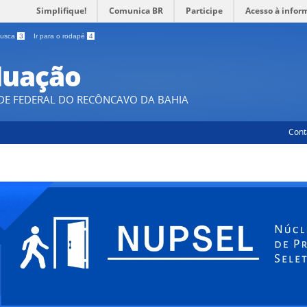
Simplifique!
Comunica BR
Participe
Acesso à infor
 busca
3
Ir para o rodapé
4
duação
DE FEDERAL DO RECÔNCAVO DA BAHIA
Cont