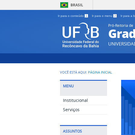
BRASIL
Ir para o conteúdo
1
Ir para o menu
2
Ir para a
Pró-Reitoria de
Gra
UNIVERSIDA
VOCÊ ESTÁ AQUI:
PÁGINA INICIAL
MENU
Institucional
Serviços
ASSUNTOS