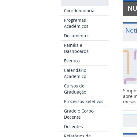
NU
Coordenadorias
Programas
Acadêmicos
Notí
Documentos
Painéis e
Dashboards
Eventos
Calendário
Acadêmico
Cursos de
Simpó
Graduação
abre i
mesas 
Processos Seletivos
Grade e Corpo
Docente
Docentes
Relatórios de