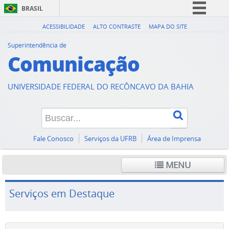
BRASIL
Simplifique!
ACESSIBILIDADE
ALTO CONTRASTE
MAPA DO SITE
Comunica BR
Superintendência de
Comunicação
Participe
Acesso à informação
UNIVERSIDADE FEDERAL DO RECÔNCAVO DA BAHIA
Legislação
Canais
Fale Conosco
Serviços da UFRB
Área de Imprensa
MENU
Serviços em Destaque