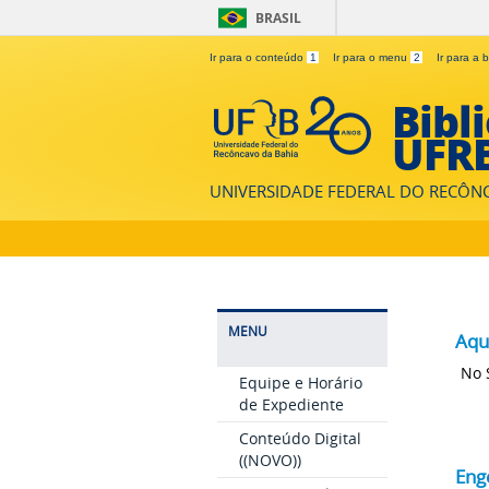
BRASIL
Ir para o conteúdo
1
Ir para o menu
2
Ir para a
Bibl
UFR
UNIVERSIDADE FEDERAL DO RECÔN
MENU
Aqu
No 
Equipe e Horário
de Expediente
Conteúdo Digital
((NOVO))
Eng