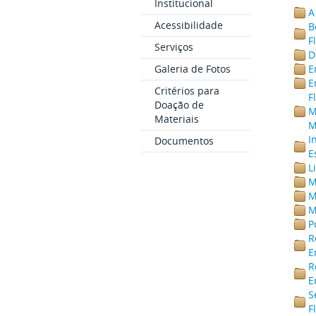
Institucional
A
Acessibilidade
B
F
Serviços
D
Galeria de Fotos
E
E
Critérios para
F
Doação de
M
Materiais
M
I
Documentos
E
L
M
M
M
P
R
E
R
E
S
F