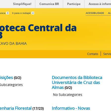
Simplifique!
Comunica BR
Participe
Acesso à infor
ACESSIBILIDADE
A
 busca
3
Ir para o rodapé
4
ioteca Central da
B
CAVO DA BAHIA
Contato
Servi
isições
Documentos da Biblioteca
(0/2)
Universitária de Cruz das
Subcategories
Almas
(0/2)
No Subcategories
enharia Florestal
Informativo - Novas
(17/23)