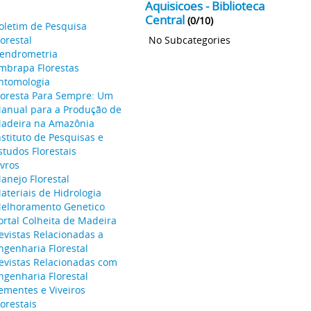
Aquisicoes - Biblioteca
Central
(0/10)
oletim de Pesquisa
lorestal
No Subcategories
endrometria
mbrapa Florestas
ntomologia
loresta Para Sempre: Um
anual para a Produção de
adeira na Amazônia
nstituto de Pesquisas e
studos Florestais
ivros
anejo Florestal
ateriais de Hidrologia
elhoramento Genetico
ortal Colheita de Madeira
evistas Relacionadas a
ngenharia Florestal
evistas Relacionadas com
ngenharia Florestal
ementes e Viveiros
lorestais