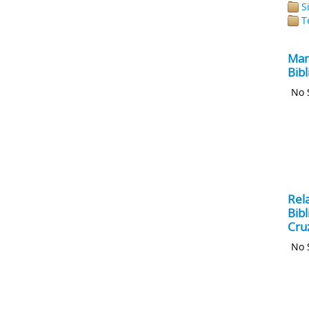
S
T
Man
Bib
No 
Rel
Bibl
Cru
No 