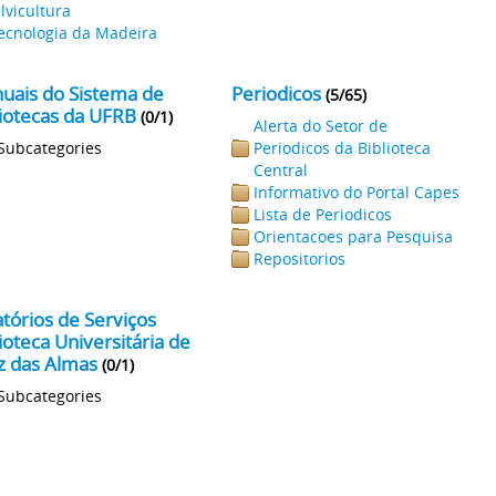
ilvicultura
ecnologia da Madeira
uais do Sistema de
Periodicos
(5/65)
liotecas da UFRB
(0/1)
Alerta do Setor de
Subcategories
Periodicos da Biblioteca
Central
Informativo do Portal Capes
Lista de Periodicos
Orientacoes para Pesquisa
Repositorios
atórios de Serviços
ioteca Universitária de
z das Almas
(0/1)
Subcategories