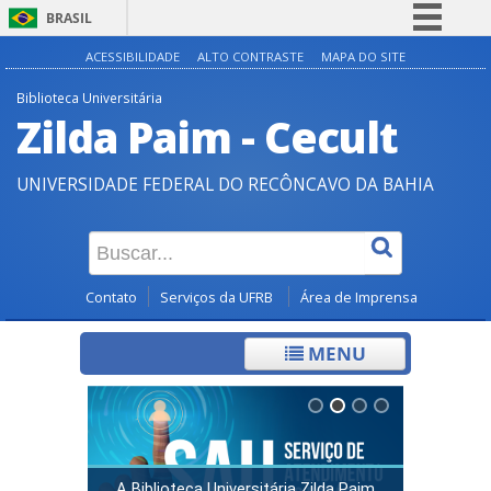
BRASIL
Simplifique!
ACESSIBILIDADE
ALTO CONTRASTE
MAPA DO SITE
Comunica BR
Biblioteca Universitária
Zilda Paim - Cecult
Participe
Acesso à informação
UNIVERSIDADE FEDERAL DO RECÔNCAVO DA BAHIA
Legislação
Canais
Contato
Serviços da UFRB
Área de Imprensa
MENU
A Biblioteca Universitária Zilda Paim