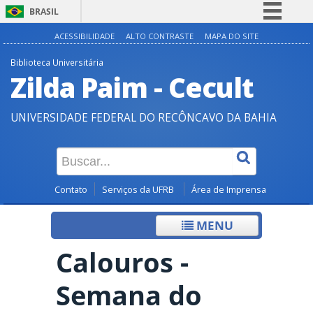
BRASIL
Simplifique!
ACESSIBILIDADE
ALTO CONTRASTE
MAPA DO SITE
Comunica BR
Biblioteca Universitária
Zilda Paim - Cecult
Participe
Acesso à informação
UNIVERSIDADE FEDERAL DO RECÔNCAVO DA BAHIA
Legislação
Canais
Contato
Serviços da UFRB
Área de Imprensa
MENU
Calouros -
Semana do