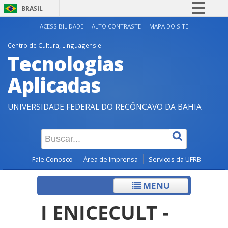
BRASIL
Simplifique!
ACESSIBILIDADE
ALTO CONTRASTE
MAPA DO SITE
Comunica BR
Centro de Cultura, Linguagens e
Tecnologias
Participe
Acesso à informação
Aplicadas
Legislação
UNIVERSIDADE FEDERAL DO RECÔNCAVO DA BAHIA
Canais
Fale Conosco
Área de Imprensa
Serviços da UFRB
MENU
I ENICECULT -