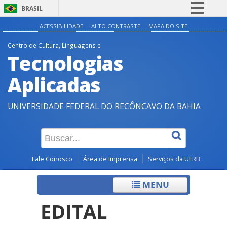
BRASIL
Simplifique!
ACESSIBILIDADE
ALTO CONTRASTE
MAPA DO SITE
Comunica BR
Centro de Cultura, Linguagens e
Tecnologias
Participe
Acesso à informação
Aplicadas
Legislação
UNIVERSIDADE FEDERAL DO RECÔNCAVO DA BAHIA
Canais
Fale Conosco
Área de Imprensa
Serviços da UFRB
MENU
EDITAL