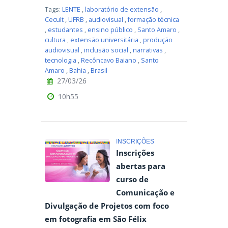
Tags:
LENTE
,
laboratório de extensão
,
Cecult
,
UFRB
,
audiovisual
,
formação técnica
,
estudantes
,
ensino público
,
Santo Amaro
,
cultura
,
extensão universitária
,
produção
audiovisual
,
inclusão social
,
narrativas
,
tecnologia
,
Recôncavo Baiano
,
Santo
Amaro
,
Bahia
,
Brasil
27/03/26
10h55
INSCRIÇÕES
Inscrições
abertas para
curso de
Comunicação e
Divulgação de Projetos com foco
em fotografia em São Félix