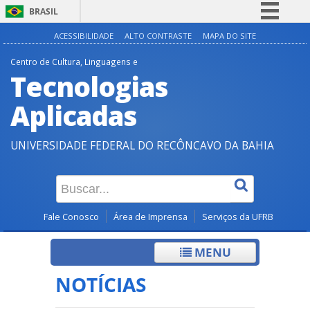
BRASIL
Simplifique!
ACESSIBILIDADE
ALTO CONTRASTE
MAPA DO SITE
Comunica BR
Centro de Cultura, Linguagens e
Tecnologias
Participe
Acesso à informação
Aplicadas
Legislação
UNIVERSIDADE FEDERAL DO RECÔNCAVO DA BAHIA
Canais
Fale Conosco
Área de Imprensa
Serviços da UFRB
MENU
NOTÍCIAS