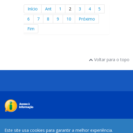
Início
Ant
1
2
3
4
5
6
7
8
9
10
Próximo
Fim
Voltar para o topo
Desenvolvido com o CMS de código aberto
Joomla
Este site usa cookies para garantir a melhor experiência.