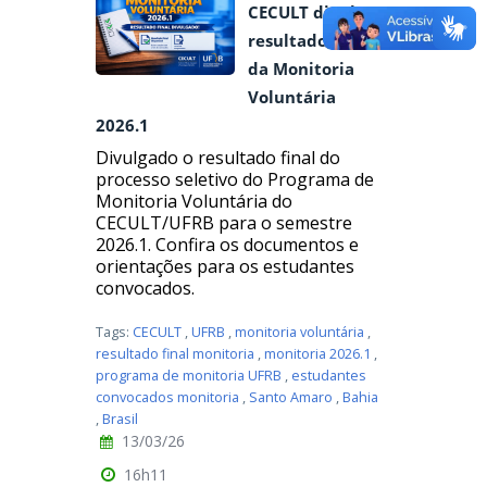
CECULT divulga
resultado final
da Monitoria
Voluntária
2026.1
Divulgado o resultado final do
processo seletivo do Programa de
Monitoria Voluntária do
CECULT/UFRB para o semestre
2026.1. Confira os documentos e
orientações para os estudantes
convocados.
Tags:
CECULT
,
UFRB
,
monitoria voluntária
,
resultado final monitoria
,
monitoria 2026.1
,
programa de monitoria UFRB
,
estudantes
convocados monitoria
,
Santo Amaro
,
Bahia
,
Brasil
13/03/26
16h11