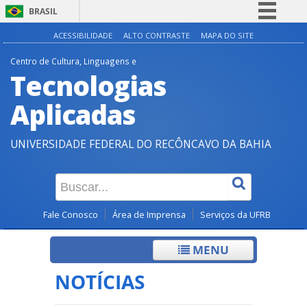
BRASIL
Simplifique!
ACESSIBILIDADE
ALTO CONTRASTE
MAPA DO SITE
Comunica BR
Centro de Cultura, Linguagens e
Tecnologias
Participe
Acesso à informação
Aplicadas
Legislação
UNIVERSIDADE FEDERAL DO RECÔNCAVO DA BAHIA
Canais
Fale Conosco
Área de Imprensa
Serviços da UFRB
MENU
NOTÍCIAS