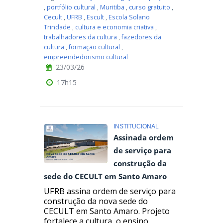
,
portfólio cultural
,
Muritiba
,
curso gratuito
,
Cecult
,
UFRB
,
Escult
,
Escola Solano
Trindade
,
cultura e economia criativa
,
trabalhadores da cultura
,
fazedores da
cultura
,
formação cultural
,
empreendedorismo cultural
23/03/26
17h15
INSTITUCIONAL
Assinada ordem
de serviço para
construção da
sede do CECULT em Santo Amaro
UFRB assina ordem de serviço para
construção da nova sede do
CECULT em Santo Amaro. Projeto
fortalece a cultura, o ensino