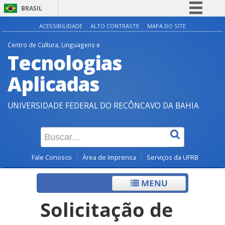
BRASIL
Simplifique!
ACESSIBILIDADE
ALTO CONTRASTE
MAPA DO SITE
Comunica BR
Centro de Cultura, Linguagens e
Tecnologias
Participe
Acesso à informação
Aplicadas
Legislação
UNIVERSIDADE FEDERAL DO RECÔNCAVO DA BAHIA
Canais
Fale Conosco
Área de Imprensa
Serviços da UFRB
MENU
Solicitação de