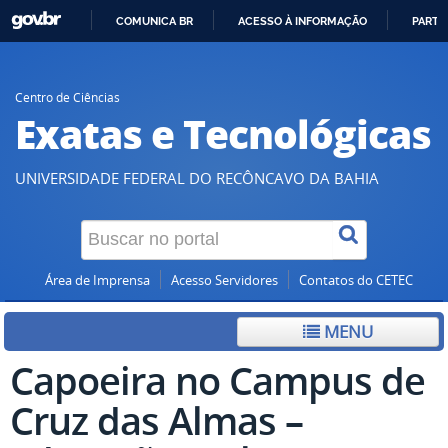
COMUNICA BR
ACESSO À INFORMAÇÃO
PARTI
IR
PARA
O
Centro de Ciências
Exatas e Tecnológicas
CONTEÚDO
UNIVERSIDADE FEDERAL DO RECÔNCAVO DA BAHIA
Área de Imprensa
Acesso Servidores
Contatos do CETEC
MENU
Capoeira no Campus de
Cruz das Almas –