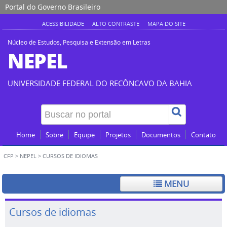
Portal do Governo Brasileiro
ACESSIBILIDADE
ALTO CONTRASTE
MAPA DO SITE
Núcleo de Estudos, Pesquisa e Extensão em Letras
NEPEL
UNIVERSIDADE FEDERAL DO RECÔNCAVO DA BAHIA
Home
Sobre
Equipe
Projetos
Documentos
Contato
CFP
> NEPEL >
CURSOS DE IDIOMAS
MENU
Cursos de idiomas