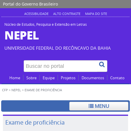
Portal do Governo Brasileiro
ACESSIBILIDADE
ALTO CONTRASTE
MAPA DO SITE
Núcleo de Estudos, Pesquisa e Extensão em Letras
NEPEL
UNIVERSIDADE FEDERAL DO RECÔNCAVO DA BAHIA
Home
Sobre
Equipe
Projetos
Documentos
Contato
CFP
> NEPEL >
EXAME DE PROFICIÊNCIA
MENU
Exame de proficiência