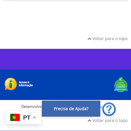
Voltar para o topo
Desenvolvido com o CMS de código aberto
Joomla!
Precisa de Ajuda?
PT
Voltar para o topo