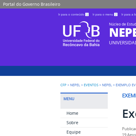
Portal do Governo Brasileiro
Ir para o conteúdo
1
Ir para o menu
2
Ir para a
Núcleo de Estud
NEP
UNIVERSIDA
CFP
> NEPEL >
EVENTOS
> NEPEL >
EXEMPLO E
EXEM
MENU
Ex
Home
Sobre
Publica
Equipe
19 Agos