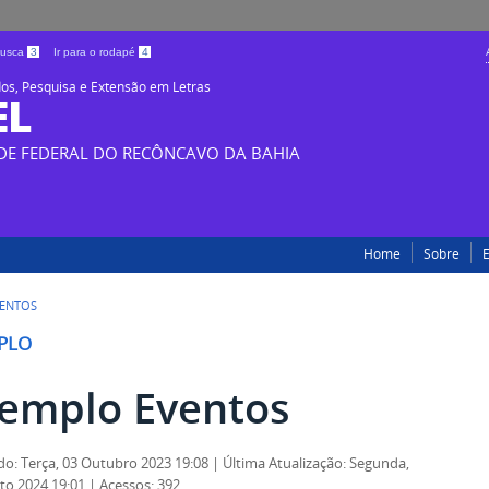
 busca
3
Ir para o rodapé
4
os, Pesquisa e Extensão em Letras
EL
DE FEDERAL DO RECÔNCAVO DA BAHIA
Home
Sobre
VENTOS
PLO
emplo Eventos
do: Terça, 03 Outubro 2023 19:08
|
Última Atualização: Segunda,
to 2024 19:01
|
Acessos: 392