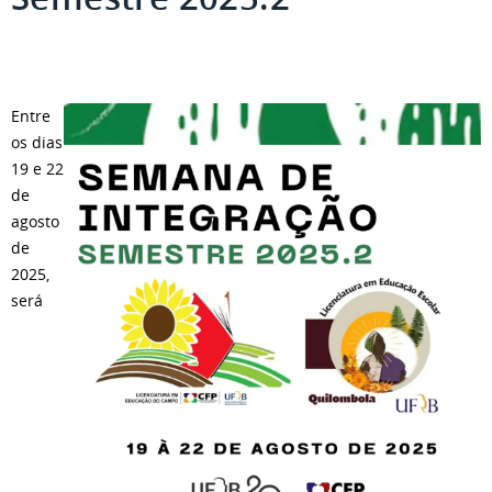
Entre
os dias
19 e 22
de
agosto
de
2025,
será