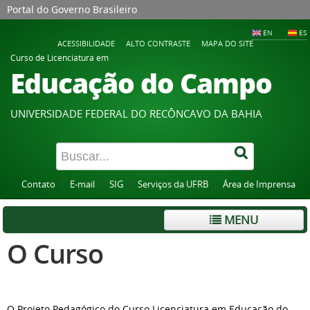
Portal do Governo Brasileiro
EN
ES
ACESSIBILIDADE
ALTO CONTRASTE
MAPA DO SITE
Curso de Licenciatura em
Educação do Campo
UNIVERSIDADE FEDERAL DO RECÔNCAVO DA BAHIA
Contato
E-mail
SIG
Serviços da UFRB
Área de Imprensa
MENU
O Curso
O Projeto Pedagógico do Curso Licenciatura em Educação do