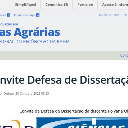
Simplifique!
Comunica BR
Participe
Acesso à infor
ACESSIBILIDADE
A
 busca
3
Ir para o rodapé
4
aduação em
as Agrárias
FEDERAL DO RECÔNCAVO DA BAHIA
Cont
nvite Defesa de Dissertaç
o: Quinta, 20 Outubro 2022 08:33
Convite da Defesa de Dissertação da discente Polyana Oli