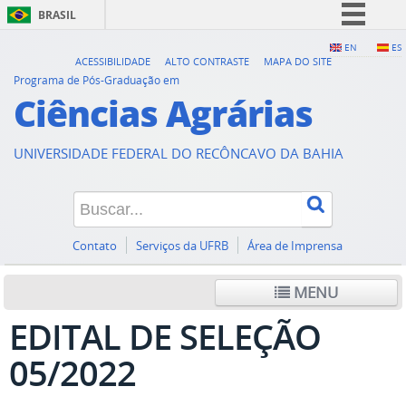
BRASIL
Simplifique!
EN
ES
ACESSIBILIDADE
ALTO CONTRASTE
MAPA DO SITE
Comunica BR
Programa de Pós-Graduação em
Ciências Agrárias
Participe
Acesso à informação
UNIVERSIDADE FEDERAL DO RECÔNCAVO DA BAHIA
Legislação
Canais
Contato
Serviços da UFRB
Área de Imprensa
MENU
EDITAL DE SELEÇÃO
05/2022