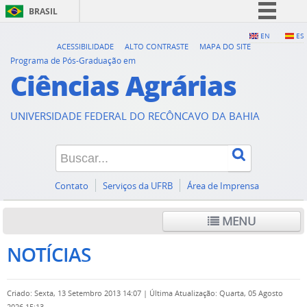
BRASIL
Simplifique!
EN
ES
ACESSIBILIDADE
ALTO CONTRASTE
MAPA DO SITE
Comunica BR
Programa de Pós-Graduação em
Ciências Agrárias
Participe
Acesso à informação
UNIVERSIDADE FEDERAL DO RECÔNCAVO DA BAHIA
Legislação
Canais
Contato
Serviços da UFRB
Área de Imprensa
MENU
NOTÍCIAS
Criado: Sexta, 13 Setembro 2013 14:07
|
Última Atualização: Quarta, 05 Agosto