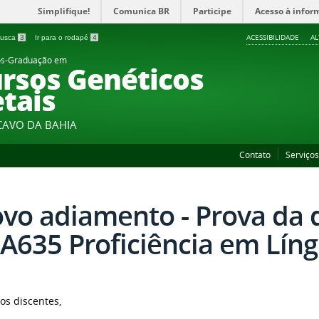
Simplifique!
Comunica BR
Participe
Acesso à infor
ACESSIBILIDADE
A
 busca
3
Ir para o rodapé
4
ós-Graduação em
rsos Genéticos
tais
CAVO DA BAHIA
Contato
Serviço
vo adiamento - Prova da d
A635 Proficiência em Líng
os discentes,