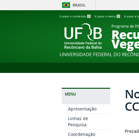
BRASIL
Ir para o conteúdo
1
Ir para o menu
2
Ir para a
Programa de P
Recu
Vege
UNIVERSIDADE FEDERAL DO RECÔN
No
MENU
CC
Apresentação
Linhas de
Pesquisa
Prezad
Coordenação