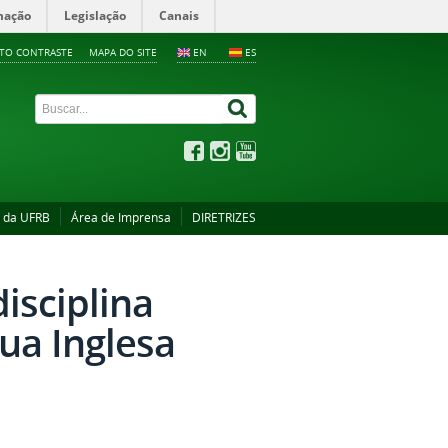
mação
Legislação
Canais
LTO CONTRASTE
MAPA DO SITE
EN
ES
s da UFRB
Área de Imprensa
DIRETRIZES
isciplina
ua Inglesa