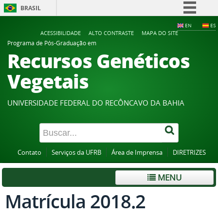
BRASIL
Simplifique!
EN
ES
ACESSIBILIDADE
ALTO CONTRASTE
MAPA DO SITE
Comunica BR
Programa de Pós-Graduação em
Recursos Genéticos
Participe
Acesso à informação
Vegetais
Legislação
Canais
UNIVERSIDADE FEDERAL DO RECÔNCAVO DA BAHIA
Contato
Serviços da UFRB
Área de Imprensa
DIRETRIZES
MENU
Matrícula 2018.2