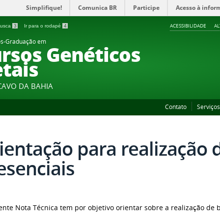
Simplifique!
Comunica BR
Participe
Acesso à infor
ACESSIBILIDADE
A
 busca
3
Ir para o rodapé
4
ós-Graduação em
rsos Genéticos
tais
CAVO DA BAHIA
Contato
Serviço
ientação para realização 
esenciais
ente Nota Técnica tem por objetivo orientar sobre a realização de