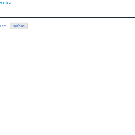
écnica
do em:
Notícias