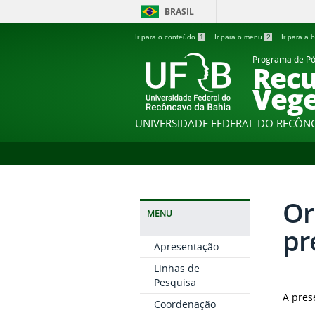
BRASIL
Ir para o conteúdo
1
Ir para o menu
2
Ir para a
Programa de P
Recu
Vege
UNIVERSIDADE FEDERAL DO RECÔN
Or
MENU
pr
Apresentação
Linhas de
Pesquisa
A pres
Coordenação