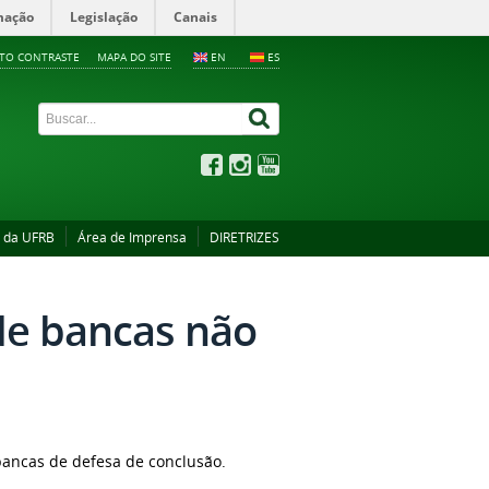
mação
Legislação
Canais
LTO CONTRASTE
MAPA DO SITE
EN
ES
s da UFRB
Área de Imprensa
DIRETRIZES
de bancas não
 bancas de defesa de conclusão.