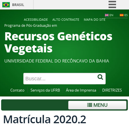
BRASIL
Simplifique!
EN
ES
ACESSIBILIDADE
ALTO CONTRASTE
MAPA DO SITE
Comunica BR
Programa de Pós-Graduação em
Recursos Genéticos
Participe
Acesso à informação
Vegetais
Legislação
Canais
UNIVERSIDADE FEDERAL DO RECÔNCAVO DA BAHIA
Contato
Serviços da UFRB
Área de Imprensa
DIRETRIZES
MENU
Matrícula 2020.2