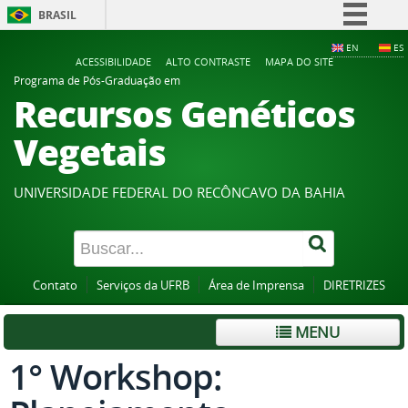
BRASIL
Simplifique!
EN
ES
ACESSIBILIDADE
ALTO CONTRASTE
MAPA DO SITE
Comunica BR
Programa de Pós-Graduação em
Recursos Genéticos
Participe
Acesso à informação
Vegetais
Legislação
Canais
UNIVERSIDADE FEDERAL DO RECÔNCAVO DA BAHIA
Contato
Serviços da UFRB
Área de Imprensa
DIRETRIZES
MENU
1° Workshop: