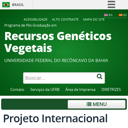
BRASIL
Simplifique!
EN
ES
ACESSIBILIDADE
ALTO CONTRASTE
MAPA DO SITE
Comunica BR
Programa de Pós-Graduação em
Recursos Genéticos
Participe
Acesso à informação
Vegetais
Legislação
Canais
UNIVERSIDADE FEDERAL DO RECÔNCAVO DA BAHIA
Contato
Serviços da UFRB
Área de Imprensa
DIRETRIZES
MENU
Projeto Internacional