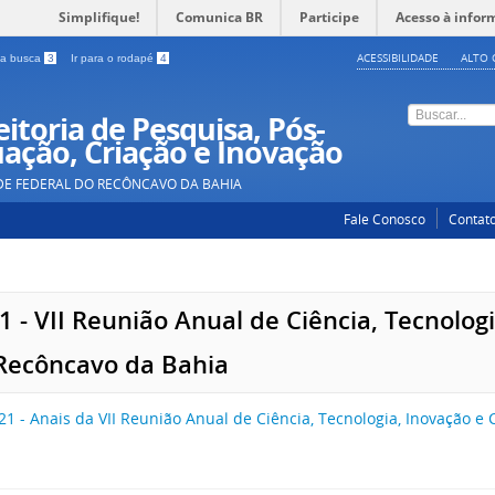
Simplifique!
Comunica BR
Participe
Acesso à infor
ACESSIBILIDADE
ALTO 
a a busca
3
Ir para o rodapé
4
itoria de Pesquisa, Pós-
ação, Criação e Inovação
DE FEDERAL DO RECÔNCAVO DA BAHIA
Fale Conosco
Contat
1 - VII Reunião Anual de Ciência, Tecnolog
Recôncavo da Bahia
21 - Anais da VII Reunião Anual de Ciência, Tecnologia, Inovação e