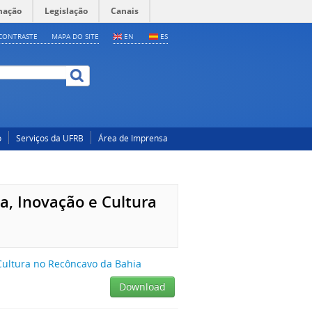
mação
Legislação
Canais
CONTRASTE
MAPA DO SITE
EN
ES
o
Serviços da UFRB
Área de Imprensa
ia, Inovação e Cultura
 Cultura no Recôncavo da Bahia
Download