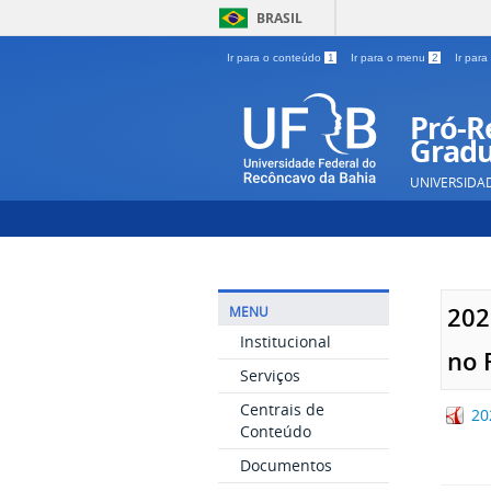
BRASIL
Ir para o conteúdo
1
Ir para o menu
2
Ir par
Pró-Re
Gradu
UNIVERSIDA
202
MENU
Institucional
no 
Serviços
Centrais de
20
Conteúdo
Documentos