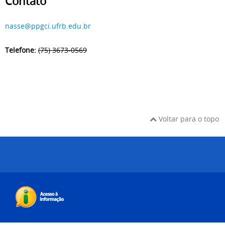
Contato
nasse@ppgci.ufrb.edu.br
Telefone:
(75) 3673-0569
Voltar para o topo