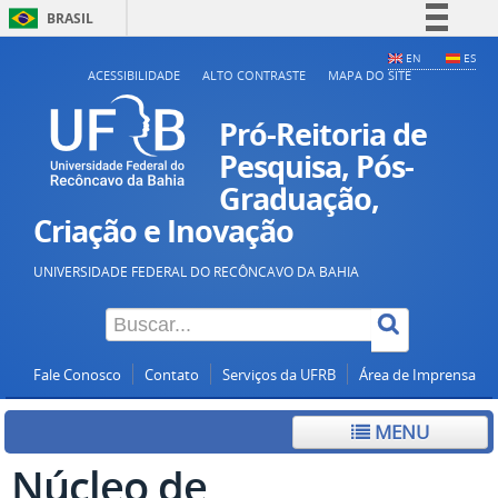
BRASIL
Simplifique!
EN
ES
ACESSIBILIDADE
ALTO CONTRASTE
MAPA DO SITE
Comunica BR
Participe
Pró-Reitoria de
Acesso à informação
Pesquisa, Pós-
Graduação,
Legislação
Criação e Inovação
Canais
UNIVERSIDADE FEDERAL DO RECÔNCAVO DA BAHIA
Fale Conosco
Contato
Serviços da UFRB
Área de Imprensa
MENU
Núcleo de