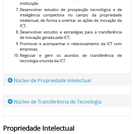
instituição.
Desenvolver estudos de prospecção tecnológica e de
inteligência competitiva no campo da propriedade
intelectual, de forma a orientar as ações de inovação da
ICT;
Desenvolver estudos e estratégias para a transferência
de inovação gerada pela ICT;
Promover e acompanhar o relacionamento da ICT com
empresas;
Negociar e gerir os acordos de transferência de
tecnologia oriunda da ICT.
Núcleo de Propriedade Intelectual
Avaliar solicitação de inventor independente para adoção
Núcleo de Transferência de Tecnologia
de invenção;
Opinar pela conveniência e promover a proteção das
criações desenvolvidas na instituição;
Induzir e apoiar projetos de desenvolvimento da
Opinar quanto à conveniência de divulgação das criações
inovação, em especial, da inovação tecnológica;
Propriedade Intelectual
desenvolvidas na instituição, passíveis de proteção
Desenvolver estudos e estratégias para a transferência
intelectual;