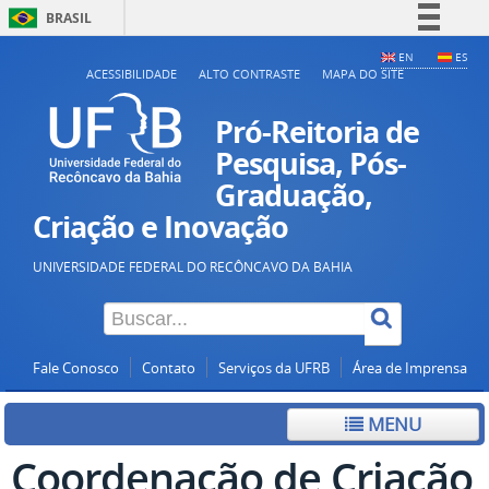
BRASIL
Simplifique!
EN
ES
ACESSIBILIDADE
ALTO CONTRASTE
MAPA DO SITE
Comunica BR
Participe
Pró-Reitoria de
Acesso à informação
Pesquisa, Pós-
Graduação,
Legislação
Criação e Inovação
Canais
UNIVERSIDADE FEDERAL DO RECÔNCAVO DA BAHIA
Fale Conosco
Contato
Serviços da UFRB
Área de Imprensa
MENU
Coordenação de Criação