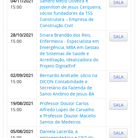
04/11/2021
Sandro Mello Oliveira e
SALA
15:00
Josenilton de Jesus Cerqueira,
sócios fundadores da TSS
Construtora – Empresa de
Construção Civil
28/10/2021
Sinara Brandão dos Reis,
SALA
15:00
Enfermeira - Especialista em
Emergência, MBA em Gestao
de Sistemas de Saúde e
Acreditação, Idealizadora do
Projeto DigitalEnf
02/09/2021
Bernardo Andrade, sócio na
SALA
15:00
DICON Contabilidade e
Secretário da Fazenda de
Santo Antônio de Jesus-BA
19/08/2021
Professor Doutor Carlos
SALA
15:00
Alfredo Lopes de Carvalho
e Professor Doutor Macello
Santos de Medeiros
05/08/2021
Daniela Lacerda, a
SALA
15:00
empreendedora e CEO do