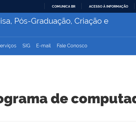
COMUNICA BR
ACESSO À INFORMAÇÃO
IR
isa, Pós-Graduação, Criação e
PARA
O
CONTEÚDO
erviços
SIG
E-mail
Fale Conosco
ograma de computa