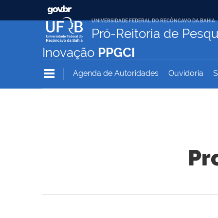
UNIVERSIDADE FEDERAL DO RECÔNCAVO DA BAHIA
Pró-Reitoria de Pesqu
Inovação
PPGCI
Agenda de Autoridades
Ouvidoria
S
Pr