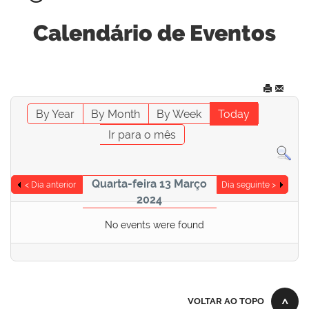
Calendário de Eventos
By Year
By Month
By Week
Today
Ir para o mês
Quarta-feira 13 Março
< Dia anterior
Dia seguinte >
2024
No events were found
VOLTAR AO TOPO