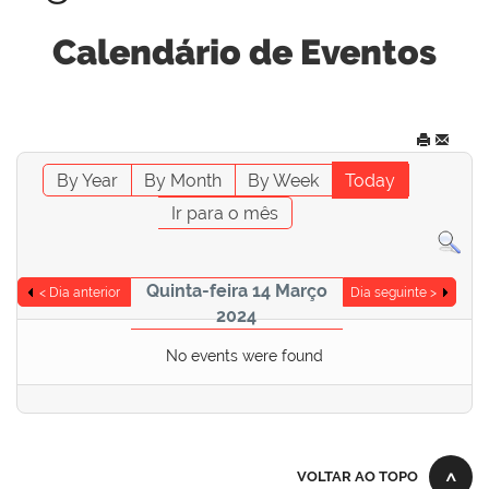
Calendário de Eventos
By Year
By Month
By Week
Today
Ir para o mês
Quinta-feira 14 Março
< Dia anterior
Dia seguinte >
2024
No events were found
VOLTAR AO TOPO