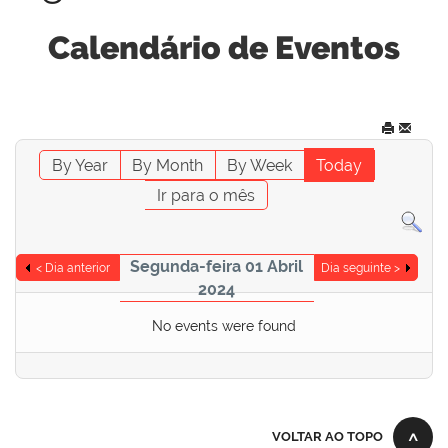
Calendário de Eventos
By Year
By Month
By Week
Today
Ir para o mês
Segunda-feira 01 Abril
< Dia anterior
Dia seguinte >
2024
No events were found
VOLTAR AO TOPO