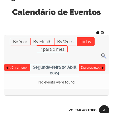
Calendário de Eventos
By Year
By Month
By Week
Today
Ir para o mês
Segunda-feira 29 Abril
< Dia anterior
Dia seguinte >
2024
No events were found
VOLTAR AO TOPO