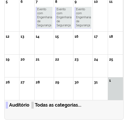
5
6
7
8
9
10
11
Evento
Evento
Evento
com
com
com
Engenharia
Engenharia
Engenharia
de
de
de
Segurança
Segurança
Segurança
12
13
14
15
16
17
18
19
20
21
22
23
24
25
1
26
27
28
29
30
31
Auditório
Todas as categorias...