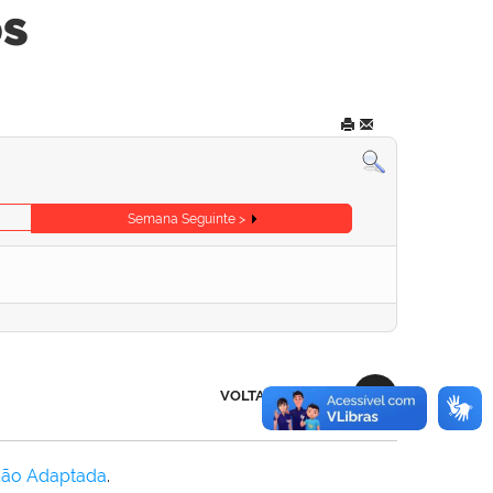
os
Semana Seguinte >
VOLTAR AO TOPO
Não Adaptada
.