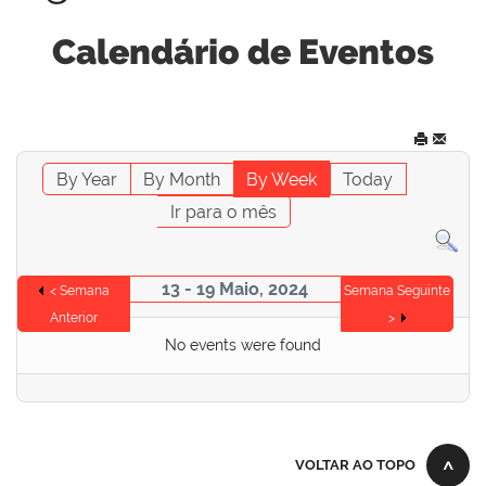
Calendário de Eventos
By Year
By Month
By Week
Today
Ir para o mês
13 - 19 Maio, 2024
< Semana
Semana Seguinte
Anterior
>
No events were found
VOLTAR AO TOPO