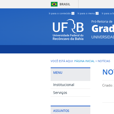
BRASIL
Ir para o conteúdo
1
Ir para o menu
2
Ir para a
Pró-Reitoria de
Gra
UNIVERSIDA
VOCÊ ESTÁ AQUI:
PÁGINA INICIAL
>
NOTÍCIAS
NO
MENU
Institucional
Criado:
Serviços
ASSUNTOS