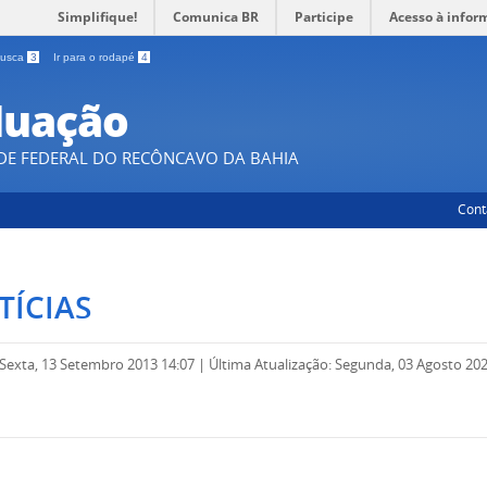
Simplifique!
Comunica BR
Participe
Acesso à infor
 busca
3
Ir para o rodapé
4
duação
DE FEDERAL DO RECÔNCAVO DA BAHIA
Cont
TÍCIAS
 Sexta, 13 Setembro 2013 14:07
|
Última Atualização: Segunda, 03 Agosto 202