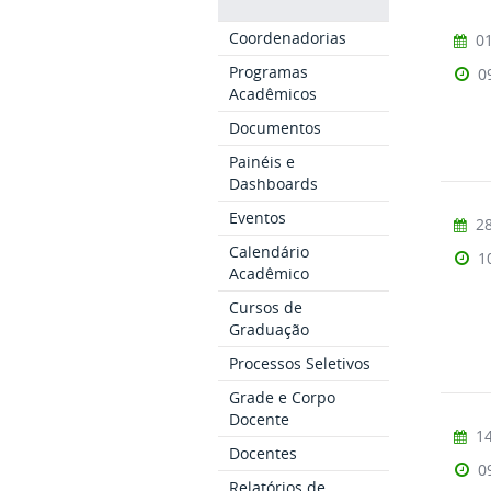
Coordenadorias
01
Programas
0
Acadêmicos
Documentos
Painéis e
Dashboards
Eventos
28
Calendário
1
Acadêmico
Cursos de
Graduação
Processos Seletivos
Grade e Corpo
Docente
14
Docentes
0
Relatórios de