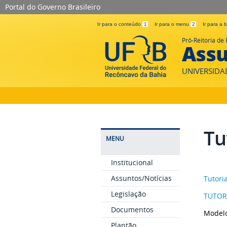
Portal do Governo Brasileiro
Ir para o conteúdo
1
Ir para o menu
2
Ir para a
Pró-Reitoria de 
Assu
UNIVERSIDA
Tu
MENU
Institucional
Assuntos/Notícias
Tutori
Legislação
TUTOR
Documentos
Modelo
Plantão