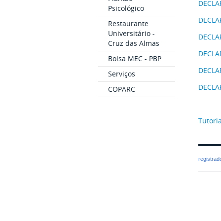
DECLA
Psicológico
DECLA
Restaurante
Universitário -
DECLA
Cruz das Almas
DECLA
Bolsa MEC - PBP
DECLA
Serviços
DECLA
COPARC
Tutori
registra