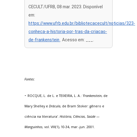
CECULT/UFRB, 08 mar. 2023. Disponível
em:
https://www.ufrb.edu.br/bibliotecacecult/noticias/323-
conheca-a-historia-por-tras-da-criacao-
de-frankenstein
. Acesso em: ___.
Fontes:
-
ROCQUE, L. de L. e TEIXEIRA, L. A.:
'Frankenstein
, de
Mary Shelley e
Drácula
, de Bram Stoker: gênero e
ciência na literatura'.
História, Ciências, Saúde —
Manguinhos,
vol. VIII(1), 10-34, mar.-jun. 2001.