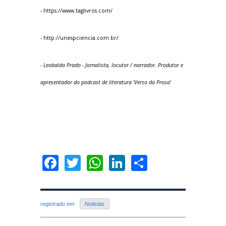
- https://www.taglivros.com/
- http://unespciencia.com.br/
-
Leobaldo Prado - Jornalista, locutor / narrador. Produtor e
apresentador do podcast de literatura ‘Verso da Prosa’
Facebook
Twitter
WhatsApp
LinkedIn
Share
registrado em:
Noticias