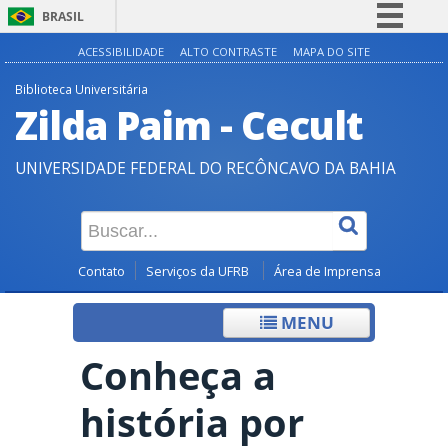
BRASIL
Simplifique!
ACESSIBILIDADE
ALTO CONTRASTE
MAPA DO SITE
Comunica BR
Biblioteca Universitária
Zilda Paim - Cecult
Participe
Acesso à informação
UNIVERSIDADE FEDERAL DO RECÔNCAVO DA BAHIA
Legislação
Canais
Contato
Serviços da UFRB
Área de Imprensa
MENU
Conheça a
história por