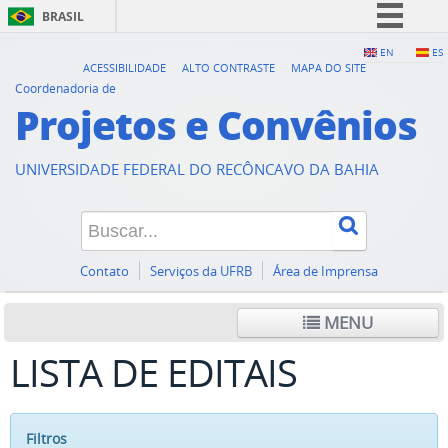
BRASIL
Simplifique!
EN
ES
ACESSIBILIDADE
ALTO CONTRASTE
MAPA DO SITE
Comunica BR
Coordenadoria de
Projetos e Convênios
Participe
Acesso à informação
UNIVERSIDADE FEDERAL DO RECÔNCAVO DA BAHIA
Legislação
Canais
Contato
Serviços da UFRB
Área de Imprensa
MENU
LISTA DE EDITAIS
Filtros