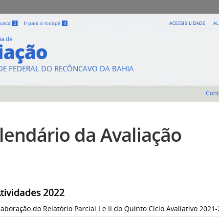
ACESSIBILIDADE
A
 busca
3
Ir para o rodapé
4
ia de
iação
DE FEDERAL DO RECÔNCAVO DA BAHIA
Cont
lendário da Avaliação
tividades 2022
laboração do Relatório Parcial I e II do Quinto Ciclo Avaliativo 2021