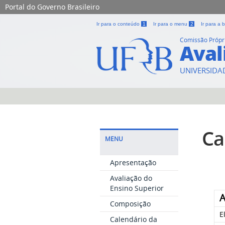
Portal do Governo Brasileiro
Ir para o conteúdo
1
Ir para o menu
2
Ir para a
Comissão Própr
Aval
UNIVERSIDA
Ca
MENU
Apresentação
Avaliação do
Ensino Superior
A
Composição
E
Calendário da