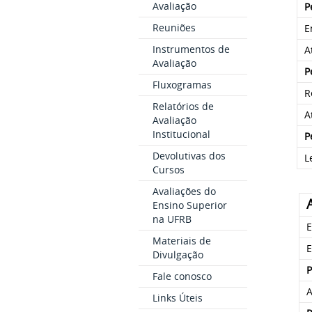
Avaliação
P
Reuniões
E
Instrumentos de
A
Avaliação
P
Fluxogramas
R
Relatórios de
A
Avaliação
Institucional
P
Devolutivas dos
L
Cursos
Avaliações do
Ensino Superior
na UFRB
E
Materiais de
E
Divulgação
P
Fale conosco
A
Links Úteis