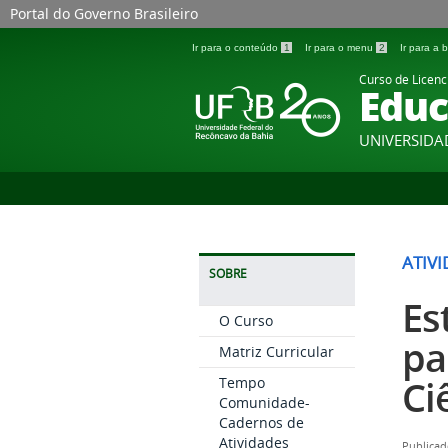
Portal do Governo Brasileiro
Ir para o conteúdo
1
Ir para o menu
2
Ir para a
Curso de Licenc
Educ
UNIVERSIDA
ATIV
SOBRE
Es
O Curso
pa
Matriz Curricular
Ci
Tempo
Comunidade-
Cadernos de
Atividades
Publicad