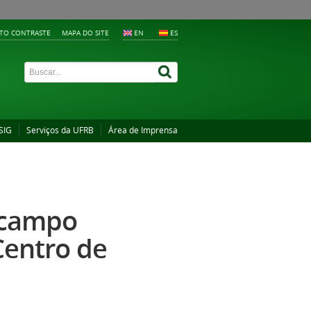
LTO CONTRASTE
MAPA DO SITE
EN
ES
SIG
Serviços da UFRB
Área de Imprensa
 campo
Centro de