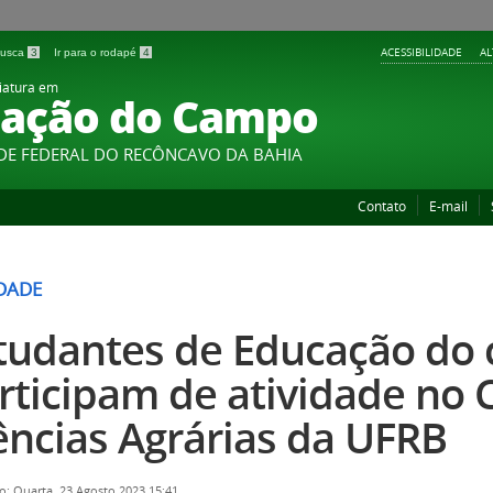
ACESSIBILIDADE
A
 busca
3
Ir para o rodapé
4
iatura em
ação do Campo
DE FEDERAL DO RECÔNCAVO DA BAHIA
Contato
E-mail
IDADE
tudantes de Educação do
rticipam de atividade no 
ências Agrárias da UFRB
o: Quarta, 23 Agosto 2023 15:41