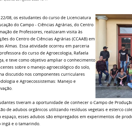
 22/08, os estudantes do curso de Licenciatura
cação do Campo - Ciências Agrárias, do Centro
mação de Professores, realizaram visita às
ações do Centro de Ciências Agrárias (CCAAB) em
as Almas. Essa atividade ocorreu em parceria
professora do curso de Agroecologia, Rafaela
a, e teve como objetivo ampliar o conhecimento
scentes sobre o manejo agroecológico do solo,
a discutido nos componentes curriculares
dologia e Agroecossistemas: Manejo e
vação.
udantes tiveram a oportunidade de conhecer o Campo de Produção
ão de adubos orgânicos utilizando resíduos vegetais e esterco c
espaço, esses adubos são empregados em experimentos de produç
 ingá e o tamarindo.