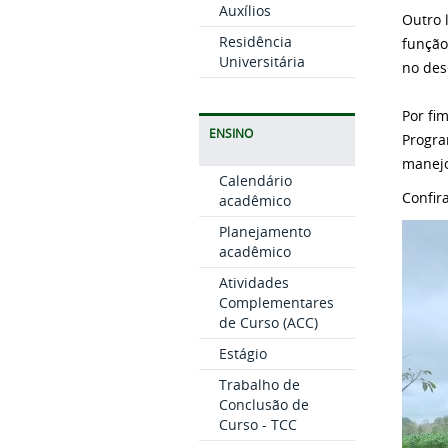
Auxílios
Outro 
Residência
função
Universitária
no des
Por fi
ENSINO
Progra
manejo
Calendário
Confir
acadêmico
Planejamento
acadêmico
Atividades
Complementares
de Curso (ACC)
Estágio
Trabalho de
Conclusão de
Curso - TCC