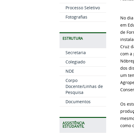
Processo Seletivo
Fotografias
No dia
em Edu
de For
ESTRUTURA
instal
Cruz d
Secretaria
com a 
Nóbreg
Colegiado
dos di
NDE
um tem
Corpo
Agrope
Docente/Linhas de
Conser
Pesquisa
Documentos
Os est
produç
mesmo 
ASSISTÊNCIA
como o
ESTUDANTIL