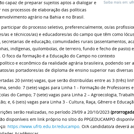
ão capaz de preparar sujeitos aptos a dialogar e
ir nos processos de elaboração das políticas
envolvimento agrário na Bahia e no Brasil.
participar do processo seletivo, preferencialmente, os/as profissi
es/as e técnicos/as) e educadores/as do campo que têm como lócus 
 secretarias de educação, comunidades rurais (assentamentos, 
inhas, indígenas, quilombolas, de terreiro, fundo e fecho de pasto) 
 O foco da formação é a Educação do Campo no contexto
, político e econômico da realidade agrária brasileira, podendo ser 
atos/as portadores/as de diploma de ensino superior nas diversas
ertadas 20 (vinte) vagas, que serão distribuídas entre as 3 (três) 
ma, sendo: 7 (sete) vagas para Linha 1 - Formação de Professores
colas do Campo; 7 (sete) vagas para Linha 2 – Agroecologia, Traba
ão; e, 6 (seis) vagas para Linha 3 - Cultura, Raça, Gênero e Educa
crições serão realizadas, no período 29/09 a 20/10/2023
(prorrogada
rão disponíveis em link próprio no sítio do PPGEDUCAMPO disponív
eço:
https://www.ufrb.edu.br/educampo
. O/A candidato/a deverá a
vidades Acadêmicas –