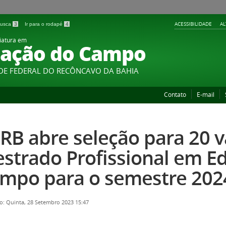
ACESSIBILIDADE
A
 busca
3
Ir para o rodapé
4
iatura em
ação do Campo
DE FEDERAL DO RECÔNCAVO DA BAHIA
Contato
E-mail
RB abre seleção para 20 
strado Profissional em E
mpo para o semestre 202
o: Quinta, 28 Setembro 2023 15:47