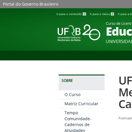
Portal do Governo Brasileiro
Ir para o conteúdo
1
Ir para o menu
2
Ir para a
Curso de Licenc
Educ
UNIVERSIDA
UF
SOBRE
Me
O Curso
Ca
Matriz Curricular
Tempo
Comunidade-
Publicad
Cadernos de
Atividades