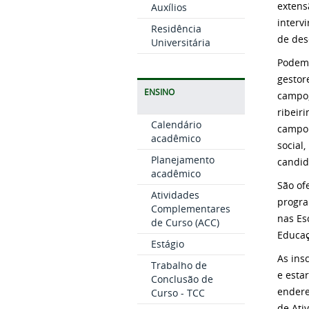
extens
Auxílios
interv
Residência
de des
Universitária
Podem 
gestor
ENSINO
campo,
ribeir
Calendário
campo.
acadêmico
social
Planejamento
candid
acadêmico
São of
Atividades
progra
Complementares
nas Es
de Curso (ACC)
Educaç
Estágio
As ins
Trabalho de
e esta
Conclusão de
ender
Curso - TCC
de Ati