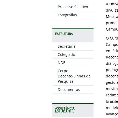
A Univ
Processo Seletivo
divulg
Fotografias
Mestra
primei
Campu
ESTRUTURA
O Curs
Campo 
Secretaria
em Edu
Colegiado
Recônc
NDE
diálog
pedagó
Corpo
Docente/Linhas de
docent
Pesquisa
gestor
movime
Documentos
redime
brasil
modelo
ASSISTÊNCIA
ESTUDANTIL
avanço