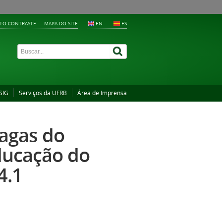
LTO CONTRASTE
MAPA DO SITE
EN
ES
SIG
Serviços da UFRB
Área de Imprensa
vagas do
ducação do
4.1