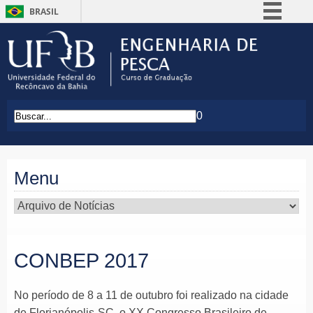
BRASIL
Simplifique!
Comunica BR
Participe
Acesso à informação
0
Legislação
Canais
Menu
CONBEP 2017
No período de 8 a 11 de outubro foi realizado na cidade
de Florianópolis-SC, o XX Congresso Brasileiro de