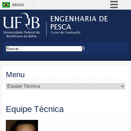
BRASIL
Simplifique!
Comunica BR
Participe
Acesso à informação
0
Legislação
Canais
Menu
Equipe Técnica